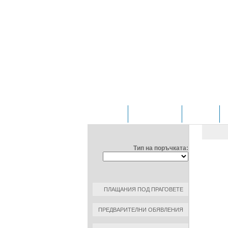
НАЧАЛО
ОТДЕЛЕНИЯ
ЗА НАС
ФИЛТРИРАЙ ПО:
ОБЩ
Тип на поръчката:
ПОРЪЧ
ДАТА Н
КЪМ К
ПЛАЩАНИЯ ПОД ПРАГОВЕТЕ
РАЗМЕ
ПРЕДВАРИТЕЛНИ ОБЯВЛЕНИЯ
ОСНОВ
ВЪРНА