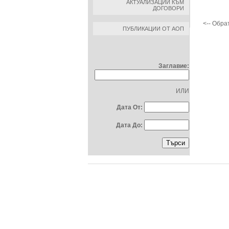
АКТУАЛИЗАЦИИ КЪМ
ДОГОВОРИ
<-- Обра
ПУБЛИКАЦИИ ОТ АОП
ТЪРСЕНЕ ПО:
Заглавие:
ИЛИ
Дата От:
Дата До: