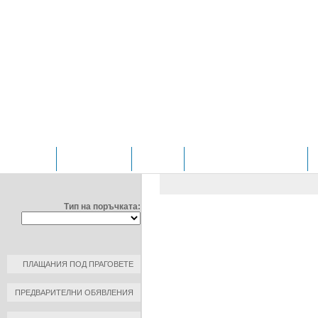
НАЧАЛО
ОТДЕЛЕНИЯ
ЗА НАС
ПРОФИЛ НА КУПУВАЧА
ФИЛТРИРАЙ ПО:
ОБЩЕСТВЕНИ ПОРЪЧКИ
/
Д
ЧИРПАН"ЕООД
Тип на поръчката:
ДОГОВОР №: 5/4
ДАТА НА ПЛАЩАНЕ: 2018-01-3
КЪМ КОНТРАГЕНТ: Г И Т" ЕОО
ПЛАЩАНИЯ ПОД ПРАГОВЕТЕ
РАЗМЕР НА ПЛАЩАНЕ: 500.07 
ПРЕДВАРИТЕЛНИ ОБЯВЛЕНИЯ
ОСНОВАНИЕ ЗА ПЛАЩАНЕ: