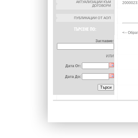
АКТУАЛИЗАЦИИ КЪМ
2000023
ДОГОВОРИ
ПУБЛИКАЦИИ ОТ АОП
ТЪРСЕНЕ ПО:
<-- Обра
Заглавие:
ИЛИ
Дата От:
Дата До: