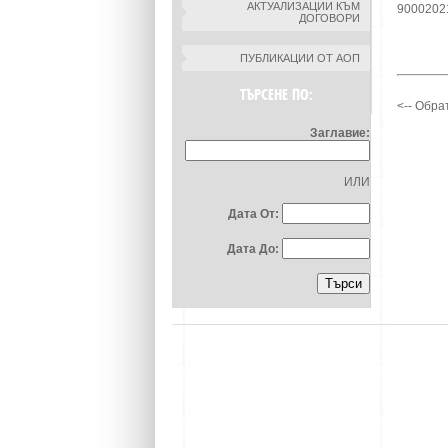
АКТУАЛИЗАЦИИ КЪМ
9000202
ДОГОВОРИ
ПУБЛИКАЦИИ ОТ АОП
ТЪРСЕНЕ ПО:
<-- Обра
Заглавие:
ИЛИ
Дата От:
Дата До: