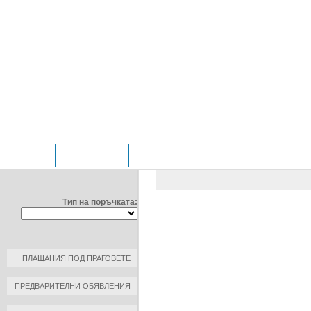
НАЧАЛО
ОТДЕЛЕНИЯ
ЗА НАС
ПРОФИЛ НА КУПУВАЧА
ФИЛТРИРАЙ ПО:
ОБЩЕСТВЕНИ ПОРЪЧКИ
/
Д
Тип на поръчката:
ДОГОВОР №: 1
ДАТА НА ПЛАЩАНЕ: 2014-12-0
КЪМ КОНТРАГЕНТ: МЕДИЦИН
ПЛАЩАНИЯ ПОД ПРАГОВЕТЕ
РАЗМЕР НА ПЛАЩАНЕ: 777.50 
ПРЕДВАРИТЕЛНИ ОБЯВЛЕНИЯ
ОСНОВАНИЕ ЗА ПЛАЩАНЕ: