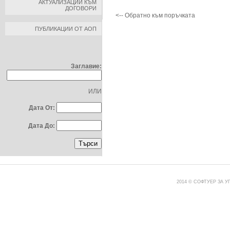
АКТУАЛИЗАЦИИ КЪМ
ДОГОВОРИ
<-- Обратно към поръчката
ПУБЛИКАЦИИ ОТ АОП
ТЪРСЕНЕ ПО:
Заглавие:
ИЛИ
Дата От:
Дата До:
2014 © СОФТУЕР ЗА 