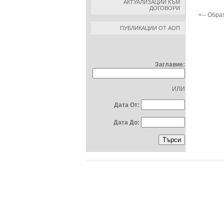
АКТУАЛИЗАЦИИ КЪМ
ДОГОВОРИ
<-- Обра
ПУБЛИКАЦИИ ОТ АОП
ТЪРСЕНЕ ПО:
Заглавие:
ИЛИ
Дата От:
Дата До: