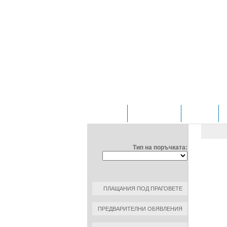
НАЧАЛО
ОТДЕЛЕНИЯ
ЗА НАС
ФИЛТРИРАЙ ПО:
ОБЩ
Тип на поръчката:
ДОГОВ
ДАТА Н
КЪМ К
ПЛАЩАНИЯ ПОД ПРАГОВЕТЕ
РАЗМЕР
ПРЕДВАРИТЕЛНИ ОБЯВЛЕНИЯ
ОСНОВ