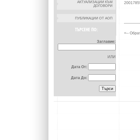
АКТУАЛИЗАЦИИ КЪМ
2001785
ДОГОВОРИ
ПУБЛИКАЦИИ ОТ АОП
ТЪРСЕНЕ ПО:
<-- Обра
Заглавие:
ИЛИ
Дата От:
Дата До: