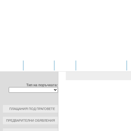
НАЧАЛО
ОТДЕЛЕНИЯ
ЗА НАС
ПРОФИЛ НА КУПУВАЧА
ФИЛТРИРАЙ ПО:
ОБЩЕСТВЕНИ ПОРЪЧКИ
/
Д
ЧИРПАН" ЕООД
Тип на поръчката:
ДОГОВОР №: 1
ДАТА НА ПЛАЩАНЕ: 2020-03-2
КЪМ КОНТРАГЕНТ: ФАРКОЛ А
ПЛАЩАНИЯ ПОД ПРАГОВЕТЕ
РАЗМЕР НА ПЛАЩАНЕ: 841.55 
ПРЕДВАРИТЕЛНИ ОБЯВЛЕНИЯ
ОСНОВАНИЕ ЗА ПЛАЩАНЕ: