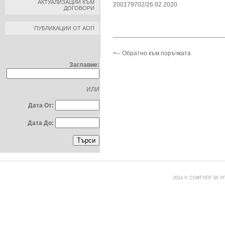
АКТУАЛИЗАЦИИ КЪМ
200179702/26.02.2020
ДОГОВОРИ
ПУБЛИКАЦИИ ОТ АОП
ТЪРСЕНЕ ПО:
<-- Обратно към поръчката
Заглавие:
ИЛИ
Дата От:
Дата До:
2014 © СОФТУЕР ЗА 