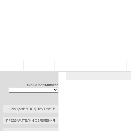
НАЧАЛО
ОТДЕЛЕНИЯ
ЗА НАС
ПРОФИЛ НА КУПУВАЧА
ФИЛТРИРАЙ ПО:
ОБЩЕСТВЕНИ ПОРЪЧКИ
/
Д
ЧИРПАН" ЕООД
Тип на поръчката:
ДОГОВОР №: 1
ДАТА НА ПЛАЩАНЕ: 2020-03-2
КЪМ КОНТРАГЕНТ: ФАРКОЛ А
ПЛАЩАНИЯ ПОД ПРАГОВЕТЕ
РАЗМЕР НА ПЛАЩАНЕ: 277.50 
ПРЕДВАРИТЕЛНИ ОБЯВЛЕНИЯ
ОСНОВАНИЕ ЗА ПЛАЩАНЕ: