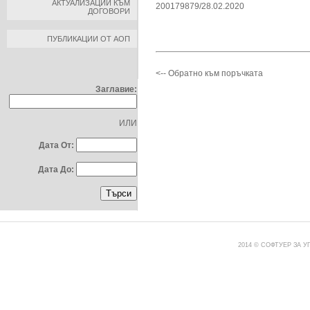
АКТУАЛИЗАЦИИ КЪМ
200179879/28.02.2020
ДОГОВОРИ
ПУБЛИКАЦИИ ОТ АОП
ТЪРСЕНЕ ПО:
<-- Обратно към поръчката
Заглавие:
ИЛИ
Дата От:
Дата До:
2014 © СОФТУЕР ЗА 