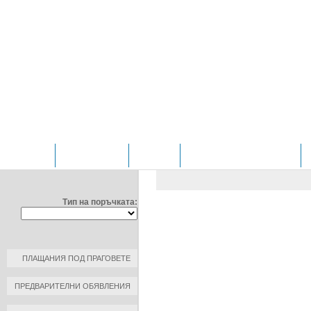
НАЧАЛО
ОТДЕЛЕНИЯ
ЗА НАС
ПРОФИЛ НА КУПУВАЧА
ФИЛТРИРАЙ ПО:
ОБЩЕСТВЕНИ ПОРЪЧКИ
/
Д
ЧИРПАН" ЕООД
Тип на поръчката:
ДОГОВОР №: 1
ДАТА НА ПЛАЩАНЕ: 2020-04-2
КЪМ КОНТРАГЕНТ: ФАРКОЛ А
ПЛАЩАНИЯ ПОД ПРАГОВЕТЕ
РАЗМЕР НА ПЛАЩАНЕ: 67.80 Л
ПРЕДВАРИТЕЛНИ ОБЯВЛЕНИЯ
ОСНОВАНИЕ ЗА ПЛАЩАНЕ: