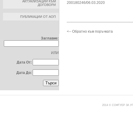
АКТУАЛИЗАЦИИ КЪМ
200180246/06.03.2020
ДОГОВОРИ
ПУБЛИКАЦИИ ОТ АОП
ТЪРСЕНЕ ПО:
<-- Обратно към поръчката
Заглавие:
ИЛИ
Дата От:
Дата До:
2014 © СОФТУЕР ЗА 