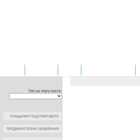
НАЧАЛО
ОТДЕЛЕНИЯ
ЗА НАС
ПРОФИЛ НА КУПУВАЧА
ФИЛТРИРАЙ ПО:
ОБЩЕСТВЕНИ ПОРЪЧКИ
/
Д
ЧИРПАН" ЕООД
Тип на поръчката:
ДОГОВОР №: 1
ДАТА НА ПЛАЩАНЕ: 2020-04-2
КЪМ КОНТРАГЕНТ: ФАРКОЛ А
ПЛАЩАНИЯ ПОД ПРАГОВЕТЕ
РАЗМЕР НА ПЛАЩАНЕ: 119.28 
ПРЕДВАРИТЕЛНИ ОБЯВЛЕНИЯ
ОСНОВАНИЕ ЗА ПЛАЩАНЕ: