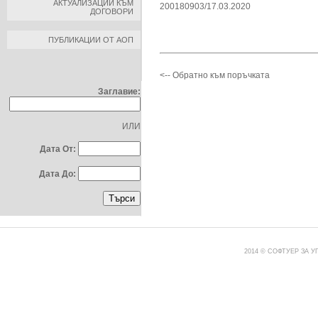
АКТУАЛИЗАЦИИ КЪМ
200180903/17.03.2020
ДОГОВОРИ
ПУБЛИКАЦИИ ОТ АОП
ТЪРСЕНЕ ПО:
<-- Обратно към поръчката
Заглавие:
ИЛИ
Дата От:
Дата До:
2014 © СОФТУЕР ЗА 