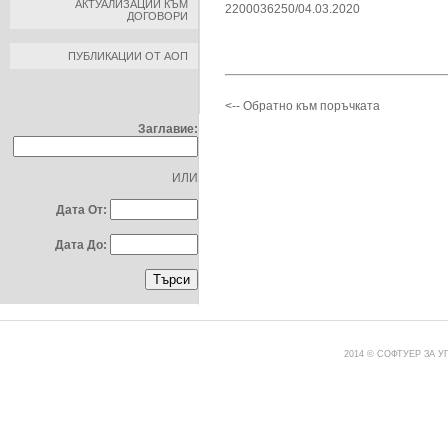
АКТУАЛИЗАЦИИ КЪМ
2200036250/04.03.2020
ДОГОВОРИ
ПУБЛИКАЦИИ ОТ АОП
ТЪРСЕНЕ ПО:
<-- Обратно към поръчката
Заглавие:
ИЛИ
Дата От:
Дата До:
2014 © СОФТУЕР ЗА 