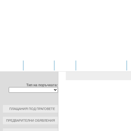
НАЧАЛО
ОТДЕЛЕНИЯ
ЗА НАС
ПРОФИЛ НА КУПУВАЧА
ФИЛТРИРАЙ ПО:
ОБЩЕСТВЕНИ ПОРЪЧКИ
/
Д
ЧИРПАН" ЕООД
Тип на поръчката:
ДОГОВОР №: 3/3
ДАТА НА ПЛАЩАНЕ: 2020-05-2
КЪМ КОНТРАГЕНТ: ИСТЛИНГ 
ПЛАЩАНИЯ ПОД ПРАГОВЕТЕ
РАЗМЕР НА ПЛАЩАНЕ: 290.50 
ПРЕДВАРИТЕЛНИ ОБЯВЛЕНИЯ
ОСНОВАНИЕ ЗА ПЛАЩАНЕ: