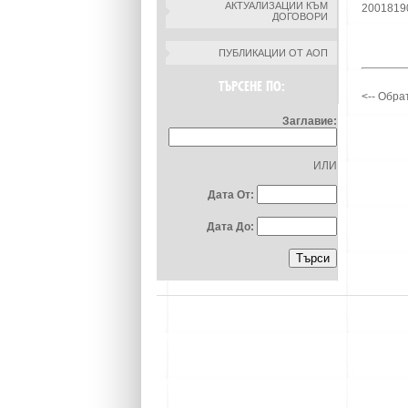
АКТУАЛИЗАЦИИ КЪМ
2001819
ДОГОВОРИ
ПУБЛИКАЦИИ ОТ АОП
ТЪРСЕНЕ ПО:
<-- Обра
Заглавие:
ИЛИ
Дата От:
Дата До: