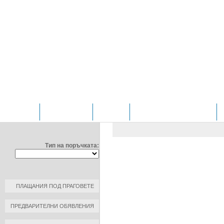
НАЧАЛО
ОТДЕЛЕНИЯ
ЗА НАС
ПРОФИЛ НА КУПУВАЧА
ФИЛТРИРАЙ ПО:
ОБЩЕСТВЕНИ ПОРЪЧКИ
/
Д
ЧИРПАН" ЕООД
Тип на поръчката:
ДОГОВОР №: 1
ДАТА НА ПЛАЩАНЕ: 2020-07-2
КЪМ КОНТРАГЕНТ: ФАРКОЛ А
ПЛАЩАНИЯ ПОД ПРАГОВЕТЕ
РАЗМЕР НА ПЛАЩАНЕ: 335.59 
ПРЕДВАРИТЕЛНИ ОБЯВЛЕНИЯ
ОСНОВАНИЕ ЗА ПЛАЩАНЕ: