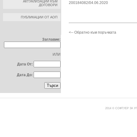
АКТУАЛИЗАЦИИ КЪМ
200184082/04.06.2020
ДОГОВОРИ
ПУБЛИКАЦИИ ОТ АОП
ТЪРСЕНЕ ПО:
<-- Обратно към поръчката
Заглавие:
ИЛИ
Дата От:
Дата До:
2014 © СОФТУЕР ЗА 