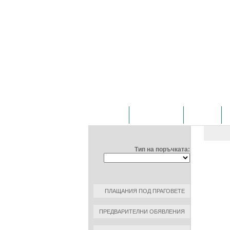
НАЧАЛО
ОТДЕЛЕНИЯ
ЗА НАС
ФИЛТРИРАЙ ПО:
ОБЩ
ЧИР
Тип на поръчката:
ДОГОВ
ДАТА Н
КЪМ К
ПЛАЩАНИЯ ПОД ПРАГОВЕТЕ
РАЗМЕР
ПРЕДВАРИТЕЛНИ ОБЯВЛЕНИЯ
ОСНОВ