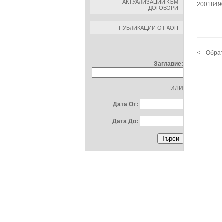
АКТУАЛИЗАЦИИ КЪМ
2001849
ДОГОВОРИ
ПУБЛИКАЦИИ ОТ АОП
ТЪРСЕНЕ ПО:
<-- Обра
Заглавие:
ИЛИ
Дата От:
Дата До: