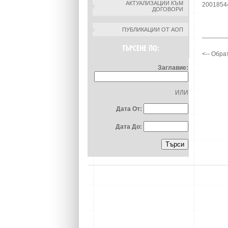
АКТУАЛИЗАЦИИ КЪМ
2001854
ДОГОВОРИ
ПУБЛИКАЦИИ ОТ АОП
ТЪРСЕНЕ ПО:
<-- Обра
Заглавие:
ИЛИ
Дата От:
Дата До: