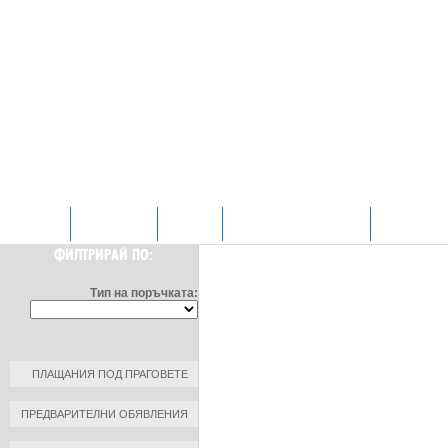
НАЧАЛО
ОТДЕЛЕНИЯ
ЗА НАС
ПРОФИЛ НА КУПУВАЧА
КОНТАКТИ
ФИЛТРИРАЙ ПО:
Тип на поръчката:
ПЛАЩАНИЯ ПОД ПРАГОВЕТЕ
ПРЕДВАРИТЕЛНИ ОБЯВЛЕНИЯ