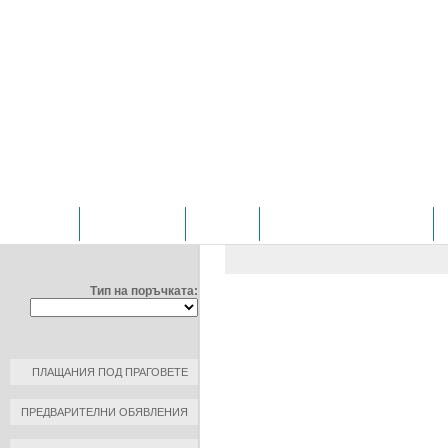
НАЧАЛО
ОТДЕЛЕНИЯ
ЗА НАС
ПРОФИЛ НА КУПУВАЧА
ФИЛТРИРАЙ ПО:
ОБЩЕСТВЕНИ ПОРЪЧКИ
/
Д
ЧИРПАН"ЕООД
Тип на поръчката:
ДОГОВОР №: 19
ДАТА НА ПЛАЩАНЕ: 2015-07-2
КЪМ КОНТРАГЕНТ: ХИГИЕНО
ПЛАЩАНИЯ ПОД ПРАГОВЕТЕ
РАЗМЕР НА ПЛАЩАНЕ: 14.00 Л
ПРЕДВАРИТЕЛНИ ОБЯВЛЕНИЯ
ОСНОВАНИЕ ЗА ПЛАЩАНЕ: