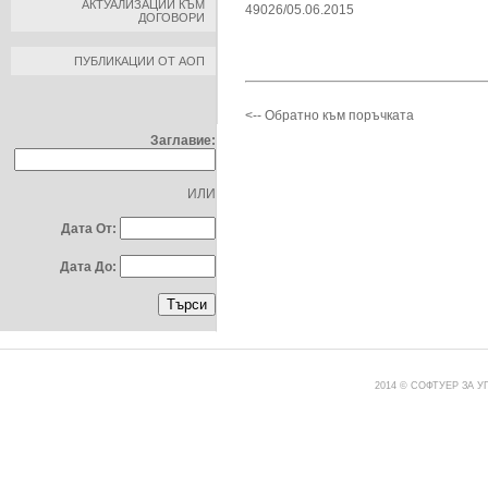
АКТУАЛИЗАЦИИ КЪМ
49026/05.06.2015
ДОГОВОРИ
ПУБЛИКАЦИИ ОТ АОП
ТЪРСЕНЕ ПО:
<-- Обратно към поръчката
Заглавие:
ИЛИ
Дата От:
Дата До:
2014 © СОФТУЕР ЗА 