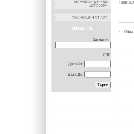
АКТУАЛИЗАЦИИ КЪМ
108915/2
ДОГОВОРИ
ПУБЛИКАЦИИ ОТ АОП
ТЪРСЕНЕ ПО:
<-- Обра
Заглавие:
ИЛИ
Дата От:
Дата До: