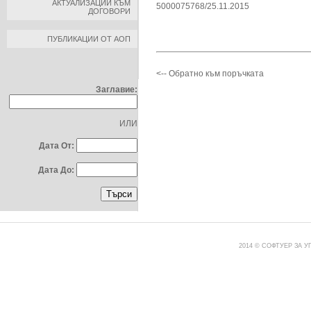
АКТУАЛИЗАЦИИ КЪМ
5000075768/25.11.2015
ДОГОВОРИ
ПУБЛИКАЦИИ ОТ АОП
ТЪРСЕНЕ ПО:
<-- Обратно към поръчката
Заглавие:
ИЛИ
Дата От:
Дата До:
2014 © СОФТУЕР ЗА 