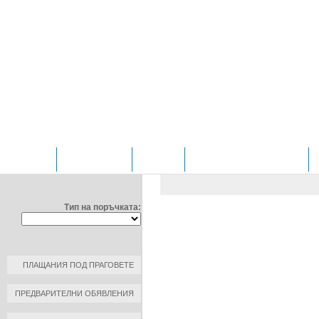
НАЧАЛО
ОТДЕЛЕНИЯ
ЗА НАС
ПРОФИЛ НА КУПУВАЧА
ФИЛТРИРАЙ ПО:
ОБЩЕСТВЕНИ ПОРЪЧКИ
/
Д
ЧИРПАН"ЕООД
Тип на поръчката:
ДОГОВОР №: 9
ДАТА НА ПЛАЩАНЕ: 2016-03-3
КЪМ КОНТРАГЕНТ: МЕДИЦИН
ПЛАЩАНИЯ ПОД ПРАГОВЕТЕ
РАЗМЕР НА ПЛАЩАНЕ: 19.27 Л
ПРЕДВАРИТЕЛНИ ОБЯВЛЕНИЯ
ОСНОВАНИЕ ЗА ПЛАЩАНЕ: