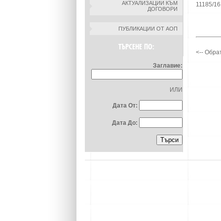
АКТУАЛИЗАЦИИ КЪМ
11185/16
ДОГОВОРИ
ПУБЛИКАЦИИ ОТ АОП
ТЪРСЕНЕ ПО:
<-- Обра
Заглавие:
ИЛИ
Дата От:
Дата До: