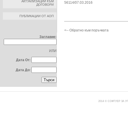
АКТУАЛИЗАЦИИ КЪМ
56114/07.03.2016
ДОГОВОРИ
ПУБЛИКАЦИИ ОТ АОП
ТЪРСЕНЕ ПО:
<-- Обратно към поръчката
Заглавие:
ИЛИ
Дата От:
Дата До:
2014 © СОФТУЕР ЗА 