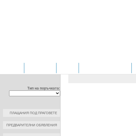
НАЧАЛО
ОТДЕЛЕНИЯ
ЗА НАС
ПРОФИЛ НА КУПУВАЧА
ФИЛТРИРАЙ ПО:
ОБЩЕСТВЕНИ ПОРЪЧКИ
/
Д
ЧИРПАН"ЕООД
Тип на поръчката:
ДОГОВОР №: 19
ДАТА НА ПЛАЩАНЕ: 2016-05-3
КЪМ КОНТРАГЕНТ: ХИГИЕНО
ПЛАЩАНИЯ ПОД ПРАГОВЕТЕ
РАЗМЕР НА ПЛАЩАНЕ: 319.70 
ПРЕДВАРИТЕЛНИ ОБЯВЛЕНИЯ
ОСНОВАНИЕ ЗА ПЛАЩАНЕ: