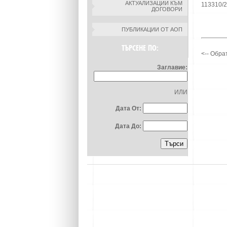
АКТУАЛИЗАЦИИ КЪМ
113310/2
ДОГОВОРИ
ПУБЛИКАЦИИ ОТ АОП
ТЪРСЕНЕ ПО:
<-- Обра
Заглавие:
ИЛИ
Дата От:
Дата До: