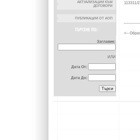
АКТУАЛИЗАЦИИ КЪМ
113311/2
ДОГОВОРИ
ПУБЛИКАЦИИ ОТ АОП
ТЪРСЕНЕ ПО:
<-- Обра
Заглавие:
ИЛИ
Дата От:
Дата До: