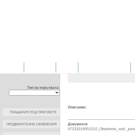
НАЧАЛО
ОТДЕЛЕНИЯ
ЗА НАС
ПРОФИЛ НА КУПУВАЧА
ФИЛТРИРАЙ ПО:
ОБЩЕСТВЕНИ ПОРЪЧКИ
/
Д
Тип на поръчката:
ОБЯВЛЕНИЕ ЗА ВЪЗЛОЖЕНА 
ДАТА: 2018-10-05 15:05:00
Описание:
ПЛАЩАНИЯ ПОД ПРАГОВЕТЕ
Документи
ПРЕДВАРИТЕЛНИ ОБЯВЛЕНИЯ
07332018051510_Obqvlenie_vasl._pora