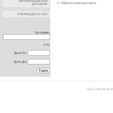
АКТУАЛИЗАЦИИ КЪМ
<-- Обратно към поръчката
ДОГОВОРИ
ПУБЛИКАЦИИ ОТ АОП
ТЪРСЕНЕ ПО:
Заглавие:
ИЛИ
Дата От:
Дата До:
2014 © СОФТУЕР ЗА 