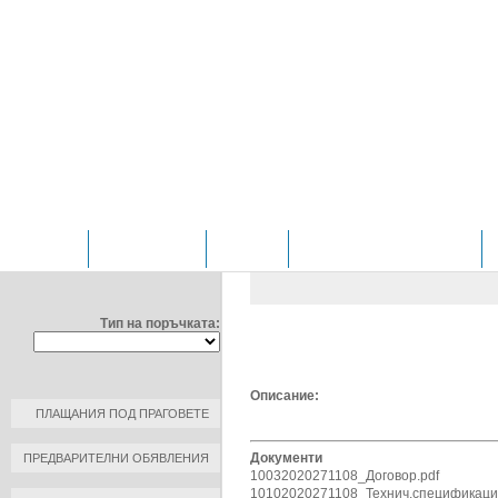
НАЧАЛО
ОТДЕЛЕНИЯ
ЗА НАС
ПРОФИЛ НА КУПУВАЧА
ФИЛТРИРАЙ ПО:
ОБЩЕСТВЕНИ ПОРЪЧКИ
/
Д
ОБОСОБЕНИ ПОЗИЦИИ ЗА Н
Тип на поръчката:
ДОГОВОР ПОЗИЦИЯ 9
ДАТА: 2020-08-26 17:30:00
Описание:
ПЛАЩАНИЯ ПОД ПРАГОВЕТЕ
Документи
ПРЕДВАРИТЕЛНИ ОБЯВЛЕНИЯ
10032020271108_Договор.pdf