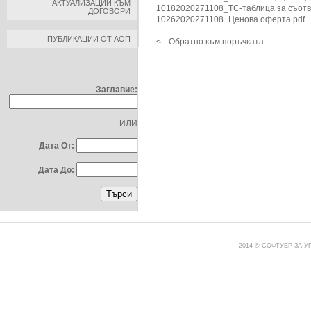
АКТУАЛИЗАЦИИ КЪМ
10102020271108_Технич.спецификаци
ДОГОВОРИ
10182020271108_ТС-таблица за съотв.
10262020271108_Ценова оферта.pdf
ПУБЛИКАЦИИ ОТ АОП
<-- Обратно към поръчката
ТЪРСЕНЕ ПО:
Заглавие:
ИЛИ
Дата От:
Дата До:
2014 © СОФТУЕР ЗА 