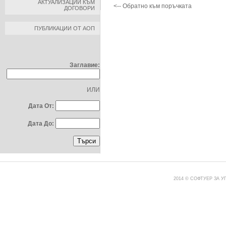
АКТУАЛИЗАЦИИ КЪМ
ДОГОВОРИ
<-- Обратно към поръчката
ПУБЛИКАЦИИ ОТ АОП
ТЪРСЕНЕ ПО:
Заглавие:
ИЛИ
Дата От:
Дата До:
2014 © СОФТУЕР ЗА 