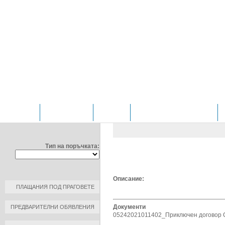
НАЧАЛО
ОТДЕЛЕНИЯ
ЗА НАС
ПРОФИЛ НА КУПУВАЧА
ФИЛТРИРАЙ ПО:
ОБЩЕСТВЕНИ ПОРЪЧКИ
/
Д
ЧИРПАН" ЕООД
Тип на поръчката:
ОБЯВЛЕНИЕ ЗА ПРИКЛЮЧЕН Д
ДАТА: 2021-02-01 14:00:00
Описание:
ПЛАЩАНИЯ ПОД ПРАГОВЕТЕ
Документи
ПРЕДВАРИТЕЛНИ ОБЯВЛЕНИЯ
05242021011402_Приключен договор 