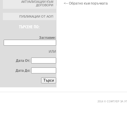
АКТУАЛИЗАЦИИ КЪМ
<-- Обратно към поръчката
ДОГОВОРИ
ПУБЛИКАЦИИ ОТ АОП
ТЪРСЕНЕ ПО:
Заглавие:
ИЛИ
Дата От:
Дата До:
2014 © СОФТУЕР ЗА 