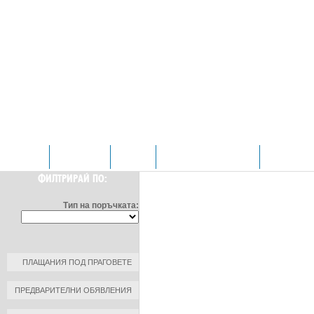
НАЧАЛО
ОТДЕЛЕНИЯ
ЗА НАС
ПРОФИЛ НА КУПУВАЧА
КОНТАКТИ
ФИЛТРИРАЙ ПО:
Тип на поръчката:
ПЛАЩАНИЯ ПОД ПРАГОВЕТЕ
ПРЕДВАРИТЕЛНИ ОБЯВЛЕНИЯ